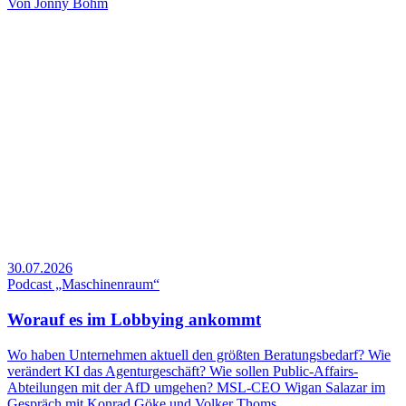
Von
Jonny Böhm
30.07.2026
Podcast „Maschinenraum“
Worauf es im Lobbying ankommt
Wo haben Unternehmen aktuell den größten Beratungsbedarf? Wie
verändert KI das Agenturgeschäft? Wie sollen Public-Affairs-
Abteilungen mit der AfD umgehen? MSL-CEO Wigan Salazar im
Gespräch mit Konrad Göke und Volker Thoms.