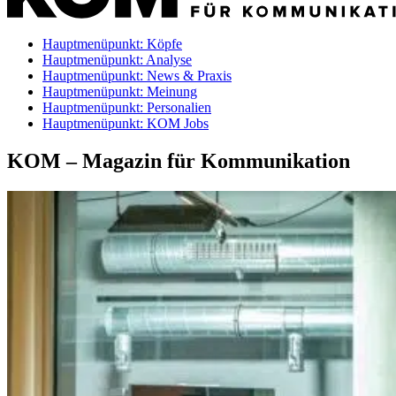
Hauptmenüpunkt:
Köpfe
Hauptmenüpunkt:
Analyse
Hauptmenüpunkt:
News & Praxis
Hauptmenüpunkt:
Meinung
Hauptmenüpunkt:
Personalien
Hauptmenüpunkt:
KOM Jobs
KOM – Magazin für Kommunikation